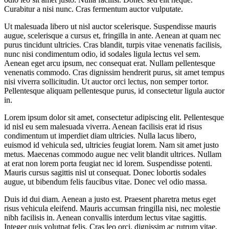
Curabitur a nisi nunc. Cras fermentum auctor vulputate.
Ut malesuada libero ut nisl auctor scelerisque. Suspendisse mauris
augue, scelerisque a cursus et, fringilla in ante. Aenean at quam nec
purus tincidunt ultricies. Cras blandit, turpis vitae venenatis facilisis,
nunc nisi condimentum odio, id sodales ligula lectus vel sem.
Aenean eget arcu ipsum, nec consequat erat. Nullam pellentesque
venenatis commodo. Cras dignissim hendrerit purus, sit amet tempus
nisi viverra sollicitudin. Ut auctor orci lectus, non semper tortor.
Pellentesque aliquam pellentesque purus, id consectetur ligula auctor
in.
Lorem ipsum dolor sit amet, consectetur adipiscing elit. Pellentesque
id nisl eu sem malesuada viverra. Aenean facilisis erat id risus
condimentum ut imperdiet diam ultricies. Nulla lacus libero,
euismod id vehicula sed, ultricies feugiat lorem. Nam sit amet justo
metus. Maecenas commodo augue nec velit blandit ultrices. Nullam
at erat non lorem porta feugiat nec id lorem. Suspendisse potenti.
Mauris cursus sagittis nisl ut consequat. Donec lobortis sodales
augue, ut bibendum felis faucibus vitae. Donec vel odio massa.
Duis id dui diam. Aenean a justo est. Praesent pharetra metus eget
risus vehicula eleifend. Mauris accumsan fringilla nisi, nec molestie
nibh facilisis in. Aenean convallis interdum lectus vitae sagittis.
Integer quis volutpat felis. Cras leo orci, dignissim ac rutrum vitae,