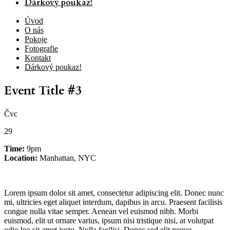
Dárkový poukaz!
Úvod
O nás
Pokoje
Fotografie
Kontakt
Dárkový poukaz!
Event Title #3
Čvc
29
Time:
9pm
Location:
Manhattan, NYC
Lorem ipsum dolor sit amet, consectetur adipiscing elit. Donec nunc
mi, ultricies eget aliquet interdum, dapibus in arcu. Praesent facilisis
congue nulla vitae semper. Aenean vel euismod nibh. Morbi
euismod, elit ut ornare varius, ipsum nisi tristique nisi, at volutpat
odio leo sit amet justo. Nulla facilisi. Donec sed elit neque.