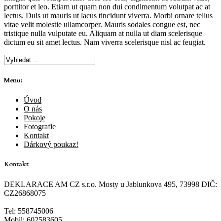
porttitor et leo. Etiam ut quam non dui condimentum volutpat ac at
lectus. Duis ut mauris ut lacus tincidunt viverra. Morbi ornare tellus
vitae velit molestie ullamcorper. Mauris sodales congue est, nec
tristique nulla vulputate eu. Aliquam at nulla ut diam scelerisque
dictum eu sit amet lectus. Nam viverra scelerisque nisl ac feugiat.
Menu:
Úvod
O nás
Pokoje
Fotografie
Kontakt
Dárkový poukaz!
Kontakt
DEKLARACE AM CZ s.r.o. Mosty u Jablunkova 495, 73998 DIČ:
CZ26868075
Tel: 558745006
Mobil: 602583605