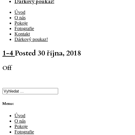
Dárkový poukaz!
Úvod
O nás
Pokoje
Fotografie
Kontakt
Dárkový poukaz!
1-4
Posted 30 října, 2018
Off
Menu:
Úvod
O nás
Pokoje
Fotografie