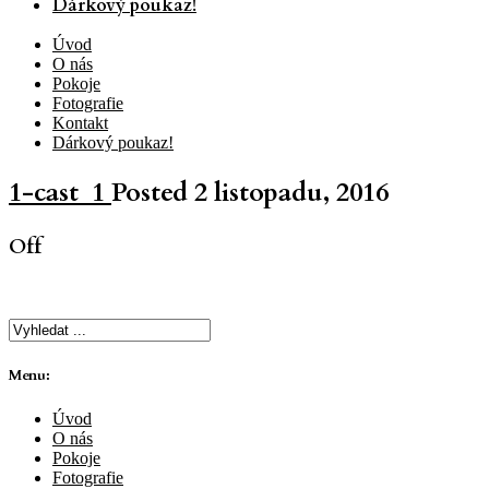
Dárkový poukaz!
Úvod
O nás
Pokoje
Fotografie
Kontakt
Dárkový poukaz!
1-cast_1
Posted 2 listopadu, 2016
Off
Menu:
Úvod
O nás
Pokoje
Fotografie